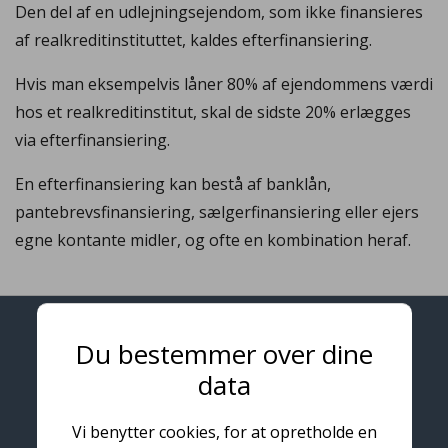
Den del af en udlejningsejendom, som ikke finansieres
af realkreditinstituttet, kaldes efterfinansiering.
Hvis man eksempelvis låner 80% af ejendommens værdi
hos et realkreditinstitut, skal de sidste 20% erlægges
via efterfinansiering.
En efterfinansiering kan bestå af banklån,
pantebrevsfinansiering, sælgerfinansiering eller ejers
egne kontante midler, og ofte en kombination heraf.
Du bestemmer over dine
Kontakt
data
Tlf. 22 57 56 83
Kontakt@udlejningsejendom.dk
Vi benytter cookies, for at opretholde en
CVR: 41245883