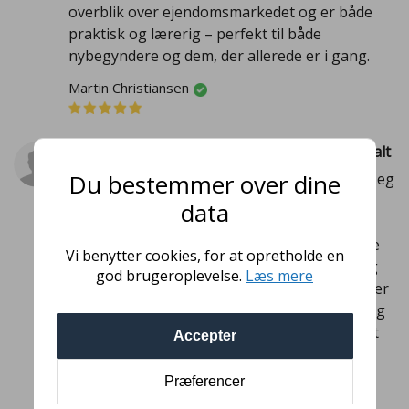
overblik over ejendomsmarkedet og er både
praktisk og lærerig – perfekt til både
nybegyndere og dem, der allerede er i gang.
Martin Christiansen
Samler al den viden, der ellers er spredt overalt
Du bestemmer over dine
Fantastisk bog, workshop og online kursus. Jeg
har købt og læst bogen, som samler al den
data
viden man kan få via podcast mv., og går i
detaljen for at give en bedre forståelse af alle
Vi benytter cookies, for at opretholde en
de komplicerede aspekter. Den 3/2 deltog jeg
god brugeroplevelse.
Læs mere
også i deres workshop, som jeg igen var super
tilfreds med. De er behagelige undervisere, og
samler deltagerne som dermed bidrager til et
Accepter
godt netværk i branchen. Programmet for
workshoppen kommer næsten hele vejen
Præferencer
rundt er rigtig spændende. Mange tak!