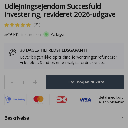
Udlejningsejendom Succesfuld
investering, revideret 2026-udgave
(
21
)
549
kr.
På lager
(inkl. moms)
30 DAGES TILFREDSHEDSGARANTI
Lever bogen ikke op til dine forventninger refunderer
vi beløbet. Send os en e-mail, så ordner vi det.
-
+
1
Tilføj bogen til kurv
Betal med kort
eller MobilePay
Beskrivelse