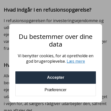
Hvad indgår i en refusionsopgørelse?
I refusionsopgørelsen for investeringsejendomme og
udlejningsejendomme indgår typisk deposita,
ejendomsskatter, renovation, forudbetalt vand- og
Du bestemmer over dine
vandafledningsafgift samt modtagne aconto-betalinger
data
fra lejerne.
Vi benytter cookies, for at opretholde en
god brugeroplevelse.
Læs mere
Hvem laver refusionsopgørelse?
Alle må lave en refusionsopgørelse, men er der
Accepter
benyttet rådgiver i forbindelse med en
ejendomshandel, er det typisk købers rådgiver, som
Præferencer
udarbejder refusionsopgørelsen. Der er dog ikke noget
i vejen for, at sælgers rådgiver udarbejder den, såfremt
man aftaler det.