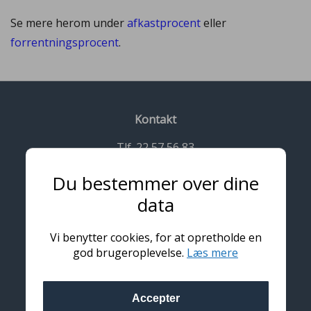
Se mere herom under
afkastprocent
eller
forrentningsprocent
.
Kontakt
Tlf. 22 57 56 83
Kontakt@udlejningsejendom.dk
Du bestemmer over dine
CVR: 41245883
Ewaldsvej 41, 8600 Silkeborg
data
Information
Vi benytter cookies, for at opretholde en
god brugeroplevelse.
Læs mere
Privatlivspolitik
Handelsbetingelser
Accepter
Links