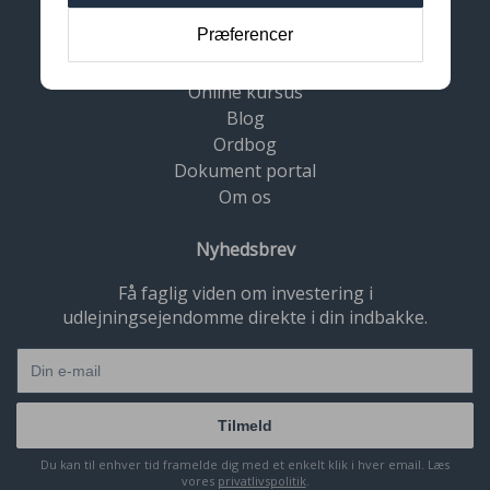
Præferencer
Forside
Bogen
Online kursus
Blog
Ordbog
Dokument portal
Om os
Nyhedsbrev
Få faglig viden om investering i
udlejningsejendomme direkte i din indbakke.
Tilmeld
Du kan til enhver tid framelde dig med et enkelt klik i hver email. Læs
vores
privatlivspolitik
.